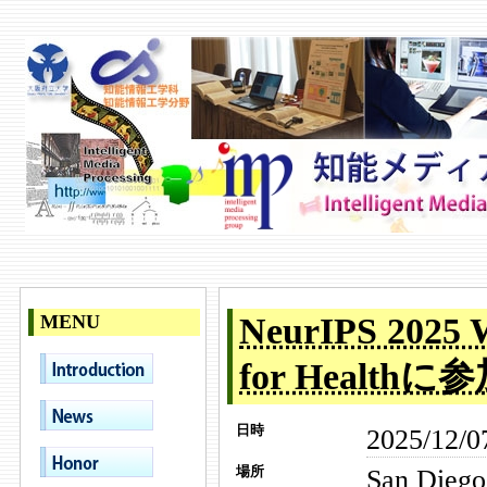
MENU
NeurIPS 2025 W
for Healthに
2025/12/0
日時
San Diego
場所